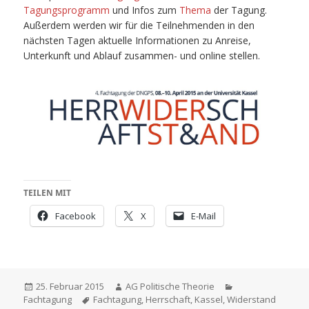
Tagungsprogramm
und Infos zum
Thema
der Tagung.
Außerdem werden wir für die Teilnehmenden in den
nächsten Tagen aktuelle Informationen zu Anreise,
Unterkunft und Ablauf zusammen- und online stellen.
TEILEN MIT
Facebook
X
E-Mail
Veröffentlicht
Autor
Kategorien
25. Februar 2015
AG Politische Theorie
am
Schlagwörter
Fachtagung
Fachtagung
,
Herrschaft
,
Kassel
,
Widerstand