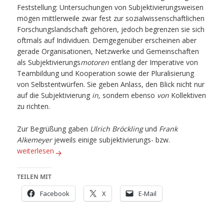
Feststellung: Untersuchungen von Subjektivierungsweisen
mögen mittlerweile zwar fest zur sozialwissenschaftlichen
Forschungslandschaft gehören, jedoch begrenzen sie sich
oftmals auf Individuen. Demgegenüber erscheinen aber
gerade Organisationen, Netzwerke und Gemeinschaften
als Subjektivierungs
motoren
entlang der Imperative von
Teambildung und Kooperation sowie der Pluralisierung
von Selbstentwürfen. Sie geben Anlass, den Blick nicht nur
auf die Subjektivierung
in,
sondern ebenso
von
Kollektiven
zu richten.
Zur Begrüßung gaben
Ulrich Bröckling
und
Frank
Alkemeyer
jeweils einige subjektivierungs- bzw.
Subjektivierungsforschung quo vadis? Auf holprigen Wegen zwis
weiterlesen
TEILEN MIT
Facebook
X
E-Mail