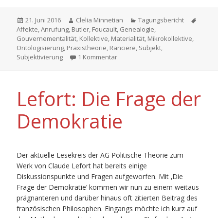
Veröffentlicht
Autor
Kategorien
Schla
21. Juni 2016
Clelia Minnetian
Tagungsbericht
am
Affekte
,
Anrufung
,
Butler
,
Foucault
,
Genealogie
,
Gouvernementalität
,
Kollektive
,
Materialität
,
Mikrokollektive
,
Ontologisierung
,
Praxistheorie
,
Ranciere
,
Subjekt
,
zu Subjektivierungsforschung quo
Subjektivierung
1 Kommentar
Lefort: Die Frage der
Demokratie
Der aktuelle Lesekreis der AG Politische Theorie zum
Werk von Claude Lefort hat bereits einige
Diskussionspunkte und Fragen aufgeworfen. Mit ‚Die
Frage der Demokratie’ kommen wir nun zu einem weitaus
prägnanteren und darüber hinaus oft zitierten Beitrag des
französischen Philosophen. Eingangs möchte ich kurz auf