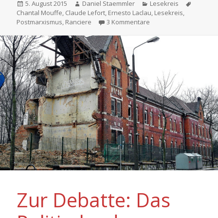
Veröffentlicht
Autor
Kategorien
Schlagw
5. August 2015
Daniel Staemmler
Lesekreis
am
Chantal Mouffe
,
Claude Lefort
,
Ernesto Laclau
,
Lesekreis
,
zu Lefort: Die Frage d
Postmarxismus
,
Ranciere
3 Kommentare
Zur Debatte: Das