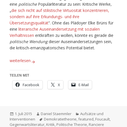
eine
politische
Populärliteratur zu sein: Kritische Werke,
„
die sich nicht auf stilistische Virtuosität konzentrieren,
sondern auf ihre Erkundungs- und ihre
Übersetzungsqualität
”. Ohne das Plädoyer Elke Brüns für
eine
literarische Auseinandersetzung mit sozialen
Verhältnissen
entkräften zu wollen, könnte es gerade die
politische Wendung
dieser Auseinandersetzungen sein,
die kritisch-emanzipatorisches Potential bietet.
Zur Debatte: Das Politische der Gegenwartsliteratur
weiterlesen
TEILEN MIT
Facebook
X
E-Mail
Veröffentlicht
Autor
Kategorien
1. Juli 2015
Daniel Staemmler
Aufsätze und
am
Schlagwörter
Interventionen
Demokratietheorie
,
featured
,
Foucault
,
Gegenwartsliteratur
,
Kritik
,
Politische Theorie
,
Ranciere