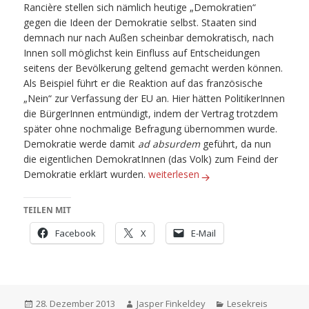
Rancière stellen sich nämlich heutige „Demokratien“
gegen die Ideen der Demokratie selbst. Staaten sind
demnach nur nach Außen scheinbar demokratisch, nach
Innen soll möglichst kein Einfluss auf Entscheidungen
seitens der Bevölkerung geltend gemacht werden können.
Als Beispiel führt er die Reaktion auf das französische
„Nein“ zur Verfassung der EU an. Hier hätten PolitikerInnen
die BürgerInnen entmündigt, indem der Vertrag trotzdem
später ohne nochmalige Befragung übernommen wurde.
Demokratie werde damit
ad absurdem
geführt, da nun
die eigentlichen DemokratInnen (das Volk) zum Feind der
Demokratie (Teil VI) – Rancière: D
Demokratie erklärt wurden.
weiterlesen
TEILEN MIT
Facebook
X
E-Mail
Veröffentlicht
Autor
Kategorien
28. Dezember 2013
Jasper Finkeldey
Lesekreis