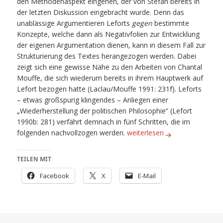
den Methodenaspekt eingehen, der von Stefan bereits in
der letzten Diskussion eingebracht wurde. Denn das
unablässige Argumentieren Leforts
gegen
bestimmte
Konzepte, welche dann als Negativfolien zur Entwicklung
der eigenen Argumentation dienen, kann in diesem Fall zur
Strukturierung des Textes herangezogen werden. Dabei
zeigt sich eine gewisse Nähe zu den Arbeiten von Chantal
Mouffe, die sich wiederum bereits in ihrem Hauptwerk auf
Lefort bezogen hatte (Laclau/Mouffe 1991: 231f). Leforts
– etwas großspurig klingendes – Anliegen einer
„Wiederherstellung der politischen Philosophie“ (Lefort
1990b: 281) verfährt demnach in fünf Schritten, die im
Lefort: Die Frage der Demokr
folgenden nachvollzogen werden.
weiterlesen
TEILEN MIT
Facebook
X
E-Mail