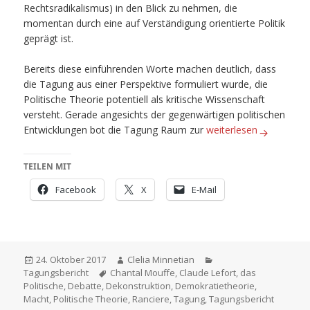
Rechtsradikalismus) in den Blick zu nehmen, die
momentan durch eine auf Verständigung orientierte Politik
geprägt ist.
Bereits diese einführenden Worte machen deutlich, dass
die Tagung aus einer Perspektive formuliert wurde, die
Politische Theorie potentiell als kritische Wissenschaft
versteht. Gerade angesichts der gegenwärtigen politischen
Politische Theorie ode
Entwicklungen bot die Tagung Raum zur
weiterlesen
TEILEN MIT
Facebook
X
E-Mail
Veröffentlicht
Autor
Kategorien
24. Oktober 2017
Clelia Minnetian
am
Schlagwörter
Tagungsbericht
Chantal Mouffe
,
Claude Lefort
,
das
Politische
,
Debatte
,
Dekonstruktion
,
Demokratietheorie
,
Macht
,
Politische Theorie
,
Ranciere
,
Tagung
,
Tagungsbericht