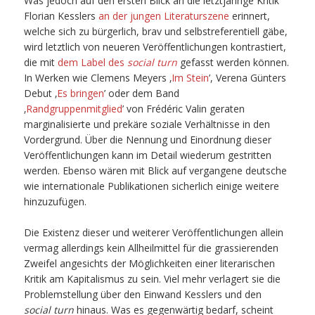
Was jedoch auf den ersten Blick an die letztjährige Kritik
Florian Kesslers
an der jungen Literaturszene
erinnert,
welche sich zu bürgerlich, brav und selbstreferentiell gäbe,
wird letztlich von neueren Veröffentlichungen kontrastiert,
die mit
dem Label des
social turn
gefasst werden können.
In Werken wie Clemens Meyers ‚
Im Stein
’, Verena Günters
Debut ‚
Es bringen
’ oder dem Band
‚
Randgruppenmitglied
’ von Frédéric Valin geraten
marginalisierte und prekäre soziale Verhältnisse in den
Vordergrund. Über die Nennung und Einordnung dieser
Veröffentlichungen kann im Detail wiederum gestritten
werden. Ebenso wären mit Blick auf vergangene deutsche
wie internationale Publikationen sicherlich einige weitere
hinzuzufügen.
Die Existenz dieser und weiterer Veröffentlichungen allein
vermag allerdings kein Allheilmittel für die grassierenden
Zweifel angesichts der Möglichkeiten einer literarischen
Kritik am Kapitalismus zu sein. Viel mehr verlagert sie die
Problemstellung über den Einwand Kesslers und den
social turn
hinaus. Was es gegenwärtig bedarf, scheint