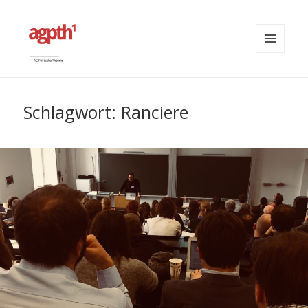
MENÜ
UND
agpth
WIDGETS
Schlagwort:
Ranciere