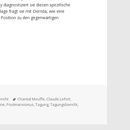
 diagnostiziert sie diesen spezifische
ge fragt sie mit Derrida, wie eine
he Position zu den gegenwärtigen
he
Theorie? (Teil II)
n
Schlagwörter
richt
Chantal Mouffe
,
Claude Lefort
,
rie
,
Postmarxismus
,
Tagung
,
Tagungsbericht
,