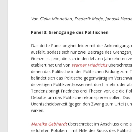
Von Clelia Minnetian, Frederik Metje, Janosik Herd
Panel 3: Grenzgänge des Politischen
Das dritte Panel beginnt leider mit der Ankündigung,
ausfällt, sodass sich nur zwei Beiträge des Grenzga
Grenze ist jene, die sich in den letzten Jahrzehnten 
etabliert hat und von
Werner Friedrichs
überschritte
denen das Politische in der Politischen Bildung zu
befindet sich das Politische gegenwärtig im Verschwi
derzeitigen Politikverdrossenheit durch mehr oder a
Tendenz bringt Friedrichs drei Thesen vor, die die Po
Debatte um das Politische rekonzipieren sollen: Das P
Unentscheidbarkeit (gegen den Zwang zum Urteil) und
wirken.
Mareike Gebhardt
überschreitet im Anschluss eine an
geführten Politiken – mit Hilfe des Spuks des Politisc