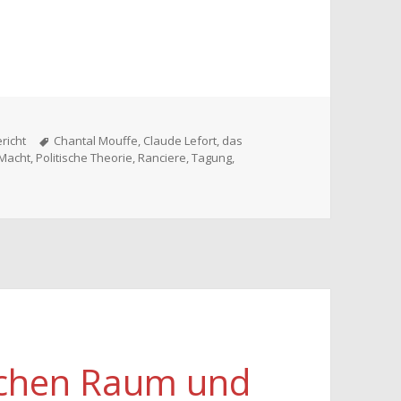
n
Schlagwörter
richt
Chantal Mouffe
,
Claude Lefort
,
das
Macht
,
Politische Theorie
,
Ranciere
,
Tagung
,
ischen Raum und