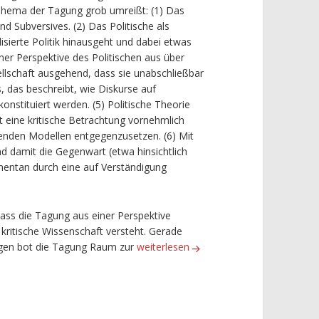
Thema der Tagung grob umreißt: (1) Das
d Subversives. (2) Das Politische als
lisierte Politik hinausgeht und dabei etwas
ner Perspektive des Politischen aus über
llschaft ausgehend, dass sie unabschließbar
, das beschreibt, wie Diskurse auf
onstituiert werden. (5) Politische Theorie
t eine kritische Betrachtung vornehmlich
nden Modellen entgegenzusetzen. (6) Mit
d damit die Gegenwart (etwa hinsichtlich
mentan durch eine auf Verständigung
ass die Tagung aus einer Perspektive
s kritische Wissenschaft versteht. Gerade
Politische Theorie oder
politische
Theori
ungen bot die Tagung Raum zur
weiterlesen