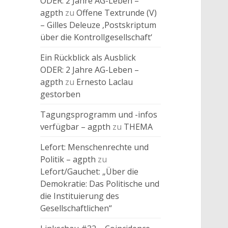
ODER: 2 Jahre AG-Leben –
agpth
zu
Offene Textrunde (V)
– Gilles Deleuze ‚Postskriptum
über die Kontrollgesellschaft‘
Ein Rückblick als Ausblick
ODER: 2 Jahre AG-Leben –
agpth
zu
Ernesto Laclau
gestorben
Tagungsprogramm und -infos
verfügbar – agpth
zu
THEMA
Lefort: Menschenrechte und
Politik – agpth
zu
Lefort/Gauchet: „Über die
Demokratie: Das Politische und
die Instituierung des
Gesellschaftlichen“