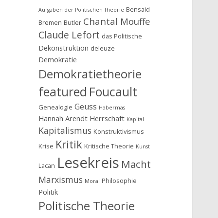
Bensaid
Aufgaben der Politischen Theorie
Chantal Mouffe
Bremen
Butler
Claude Lefort
das Politische
Dekonstruktion
deleuze
Demokratie
Demokratietheorie
featured
Foucault
Geuss
Genealogie
Habermas
Hannah Arendt
Herrschaft
Kapital
Kapitalismus
Konstruktivismus
Kritik
Krise
Kritische Theorie
Kunst
Lesekreis
Macht
Lacan
Marxismus
Philosophie
Moral
Politik
Politische Theorie