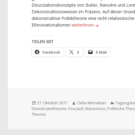
Dissoziationskonzepte von Butler, Rancière und Lorey
Dekonstruktionsweisen im Präsens. Auf dieser Grundla
dekonstruktive Politiktheorie eine nicht relativistisc
Politische Theorie oder
politisc
Ethnonationalismen
weiterlesen
TEILEN MIT
Facebook
X
E-Mail
Veröffentlicht
Autor
Kategorie
27. Oktober 2017
Clelia Minnetian
Tagungsbe
am
Demokratietheorie
,
Foucault
,
Marxismus
,
Politische Theo
Theorie