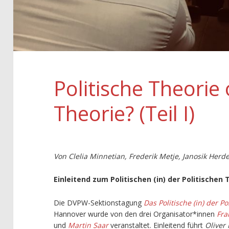
Politische Theorie
Theorie? (Teil I)
Von Clelia Minnetian, Frederik Metje, Janosik Herd
Einleitend zum Politischen (in) der Politischen 
Die DVPW-Sektionstagung
Das Politische (in) der P
Hannover wurde von den drei Organisator*innen
Fra
und
Martin Saar
veranstaltet. Einleitend führt
Oliver