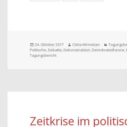
Veröffentlicht
Autor
Kategorie
24. Oktober 2017
Clelia Minnetian
Tagungsbe
am
Politische
,
Debatte
,
Dekonstruktion
,
Demokratietheorie
,
Tagungsbericht
Zeitkrise im polit