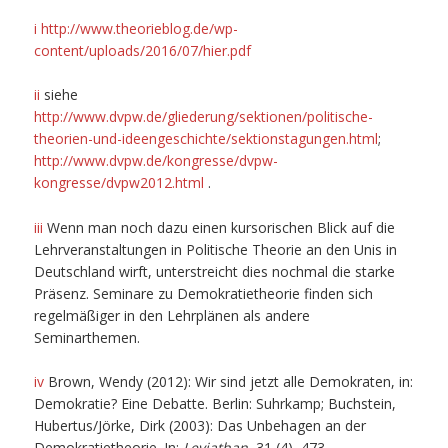
i
http://www.theorieblog.de/wp-
content/uploads/2016/07/hier.pdf
ii
siehe
http://www.dvpw.de/gliederung/sektionen/politische-
theorien-und-ideengeschichte/sektionstagungen.html
;
http://www.dvpw.de/kongresse/dvpw-
kongresse/dvpw2012.html
.
iii
Wenn man noch dazu einen kursorischen Blick auf die
Lehrveranstaltungen in Politische Theorie an den Unis in
Deutschland wirft, unterstreicht dies nochmal die starke
Präsenz. Seminare zu Demokratietheorie finden sich
regelmäßiger in den Lehrplänen als andere
Seminarthemen.
iv
Brown, Wendy (2012): Wir sind jetzt alle Demokraten, in:
Demokratie? Eine Debatte. Berlin: Suhrkamp; Buchstein,
Hubertus/Jörke, Dirk (2003): Das Unbehagen an der
Demokratietheorie. In:
Leviathan
, 31 (4), 473.