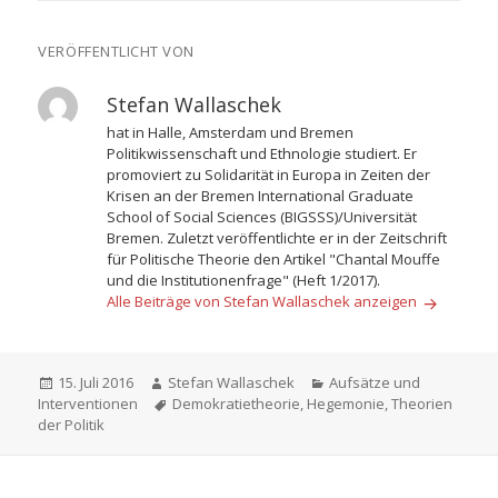
VERÖFFENTLICHT VON
Stefan Wallaschek
hat in Halle, Amsterdam und Bremen
Politikwissenschaft und Ethnologie studiert. Er
promoviert zu Solidarität in Europa in Zeiten der
Krisen an der Bremen International Graduate
School of Social Sciences (BIGSSS)/Universität
Bremen. Zuletzt veröffentlichte er in der Zeitschrift
für Politische Theorie den Artikel "Chantal Mouffe
und die Institutionenfrage" (Heft 1/2017).
Alle Beiträge von Stefan Wallaschek anzeigen
Veröffentlicht
Autor
Kategorien
15. Juli 2016
Stefan Wallaschek
Aufsätze und
am
Schlagwörter
Interventionen
Demokratietheorie
,
Hegemonie
,
Theorien
der Politik