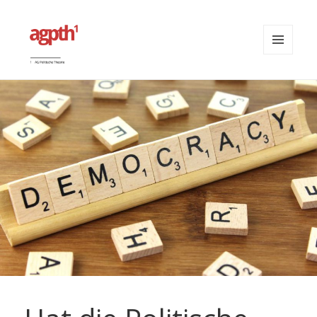
MENÜ
UND
agpth
WIDGETS