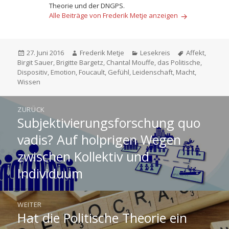
Theorie und der DNGPS.
Alle Beiträge von Frederik Metje anzeigen
Veröffentlicht
Autor
Kategorien
Schlagwörter
27. Juni 2016
Frederik Metje
Lesekreis
Affekt
,
am
Birgit Sauer
,
Brigitte Bargetz
,
Chantal Mouffe
,
das Politische
,
Dispositiv
,
Emotion
,
Foucault
,
Gefühl
,
Leidenschaft
,
Macht
,
Wissen
Beitragsnavigation
ZURÜCK
Subjektivierungsforschung quo
Vorheriger
Beitrag:
vadis? Auf holprigen Wegen
zwischen Kollektiv und
Individuum
WEITER
Hat die Politische Theorie ein
Nächster
Beitrag: