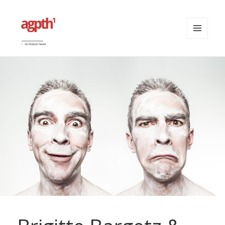
MENÜ
UND
agpth
WIDGETS