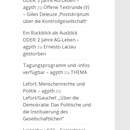
ODER: 2 Jahre AG-Leben –
agpth
zu
Offene Textrunde (V)
– Gilles Deleuze ‚Postskriptum
über die Kontrollgesellschaft‘
Ein Rückblick als Ausblick
ODER: 2 Jahre AG-Leben –
agpth
zu
Ernesto Laclau
gestorben
Tagungsprogramm und -infos
verfügbar – agpth
zu
THEMA
Lefort: Menschenrechte und
Politik – agpth
zu
Lefort/Gauchet: „Über die
Demokratie: Das Politische und
die Instituierung des
Gesellschaftlichen“