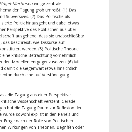
 Flügel-Martinsen
einige zentrale
Thema der Tagung grob umreißt: (1) Das
d Subversives. (2) Das Politische als
lisierte Politik hinausgeht und dabei etwas
ner Perspektive des Politischen aus über
llschaft ausgehend, dass sie unabschließbar
, das beschreibt, wie Diskurse auf
onstituiert werden. (5) Politische Theorie
t eine kritische Betrachtung vornehmlich
nden Modellen entgegenzusetzen. (6) Mit
d damit die Gegenwart (etwa hinsichtlich
mentan durch eine auf Verständigung
ass die Tagung aus einer Perspektive
s kritische Wissenschaft versteht. Gerade
ngen bot die Tagung Raum zur
Reflexion der
ge wurde sowohl explizit in den Panels und
 Frage nach der Rolle von Politischen
ischen Wirkungen von Theorien, Begriffen oder