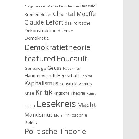
Bensaid
Aufgaben der Politischen Theorie
Chantal Mouffe
Bremen
Butler
Claude Lefort
das Politische
Dekonstruktion
deleuze
Demokratie
Demokratietheorie
featured
Foucault
Geuss
Genealogie
Habermas
Hannah Arendt
Herrschaft
Kapital
Kapitalismus
Konstruktivismus
Kritik
Krise
Kritische Theorie
Kunst
Lesekreis
Macht
Lacan
Marxismus
Philosophie
Moral
Politik
Politische Theorie