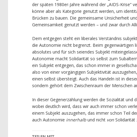
der späten 1980er-Jahre während der „AIDS-Krise“ verd
könne aber als Kategorie genutzt werden, um identi
Brücken zu bauen. Die gemeinsame Unsicherheit und
Gemeinsamkeit genutzt werden – und zwar durch Alli
Dem entgegen steht ein liberales Verständnis subjekti
die Autonomie nicht begrenzt. Beim gegenwärtigen lib
absolutes und für sich seiendes Subjekt miteingelass
Autonomie macht Solidarität so selbst zum Subalter
ein Subjekt entgegen, das schon immer in gesellschaf
also von einer vorgängigen Subjektivität auszugehen, 
einen selbst übersteigt. Auch das Handeln ist in dies
sondern gehört dem Zwischenraum der Menschen a
In dieser Gegenerzählung werden die Sozialität und
wobei deutlich wird, dass wir auch immer schon verlet
einem Subjekt auszugehen, das immer schon Teil der 
auch Autonomie
innerhalb
und nicht
von
Solidarität
TEILEN MIT