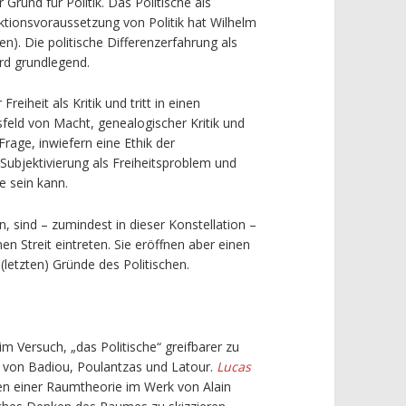
 Grund für Politik. Das Politische als
ktionsvoraussetzung von Politik hat Wilhelm
n). Die politische Differenzerfahrung als
ird grundlegend.
Freiheit als Kritik und tritt in einen
eld von Macht, genealogischer Kritik und
 Frage, inwiefern eine Ethik der
Subjektivierung als Freiheitsproblem und
e sein kann.
, sind – zumindest in dieser Konstellation –
en Streit eintreten. Sie eröffnen aber einen
 (letzten) Gründe des Politischen.
m Versuch, „das Politische“ greifbarer zu
n von Badiou, Poulantzas und Latour.
Lucas
ren einer Raumtheorie im Werk von Alain