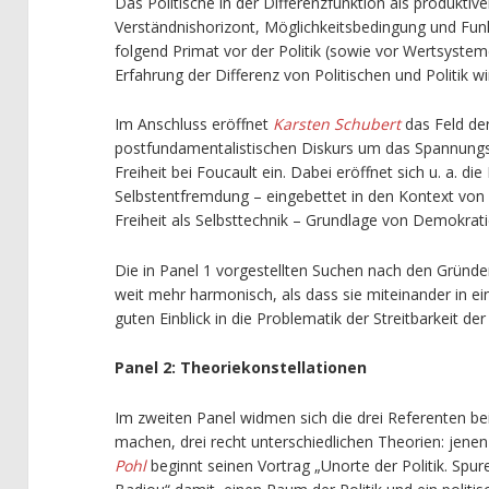
Das Politische in der Differenzfunktion als produktiver
Verständnishorizont, Möglichkeitsbedingung und Fun
folgend Primat vor der Politik (sowie vor Wertsysteme
Erfahrung der Differenz von Politischen und Politik w
Im Anschluss eröffnet
Karsten Schubert
das Feld der 
postfundamentalistischen Diskurs um das Spannungsf
Freiheit bei Foucault ein. Dabei eröffnet sich u. a. die
Selbstentfremdung – eingebettet in den Kontext von 
Freiheit als Selbsttechnik – Grundlage von Demokrati
Die in Panel 1 vorgestellten Suchen nach den Gründen
weit mehr harmonisch, als dass sie miteinander in ein
guten Einblick in die Problematik der Streitbarkeit der
Panel 2: Theoriekonstellationen
Im zweiten Panel widmen sich die drei Referenten bei
machen, drei recht unterschiedlichen Theorien: jene
Pohl
beginnt seinen Vortrag „Unorte der Politik. Spu