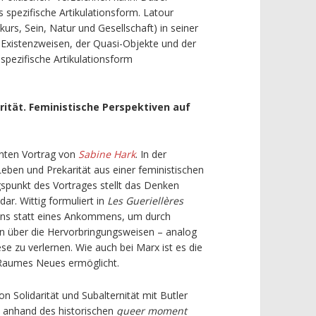
s spezifische Artikulationsform. Latour
kurs, Sein, Natur und Gesellschaft) in seiner
r Existenzweisen, der Quasi-Objekte und der
 spezifische Artikulationsform
rität. Feministische Perspektiven auf
anten Vortrag von
Sabine Hark
. In der
Leben und Prekarität aus einer feministischen
gspunkt des Vortrages stellt das Denken
ar. Wittig formuliert in
Les Gueriellères
uns statt eines Ankommens, um durch
n über die Hervorbringungsweisen – analog
se zu verlernen. Wie auch bei Marx ist es die
s Raumes Neues ermöglicht.
 Solidarität und Subalternität mit Butler
ie anhand des historischen
queer moment