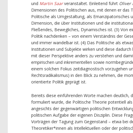
und
Martin Saar
veranstaltet. Einleitend führt
Oliver
Dimensionen des Politischen aus, mit denen er das 
Politische als Umgestaltung, als Emanzipatorisches un
Dimension, die über Institutionen und die institutiona
Fließendes, Bewegliches, Dynamisches ist. (3) Von ei
Politik nachdenken – von einem Verständnis der Gese
und immer wandelbar ist. (4) Das Politische als etwas
Institutionen und Subjekte wirken und diese dadurch k
mit dieser Perspektive anders zu verstehen und dami
empirischen und inkrementellen sowie normbegründe
einem solchen Fokus zeitdiagnostisch vorzugehen un
Rechtsradikalismus) in den Blick zu nehmen, die mo
orientierte Politik geprägt ist.
Bereits diese einführenden Worte machen deutlich, d
formuliert wurde, die Politische Theorie potentiell al
angesichts der gegenwärtigen politischen Entwicklu
politischen Aufgabe der eigenen Disziplin. Diese Fra
Vorträgen der Tagung zum Gegenstand – etwa bei der
Theoretiker*innen als Intellektuellen oder der polit