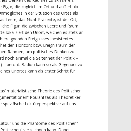
isches Denken des Raumes zu skizzieren.
e Figur, die zugleich im Ort und außerhalb
mögliches in der Situation des Ortes als
das Leere, das Nicht-Präsente, ist der Ort,
umliche Figur, die zwischen Leere und Raum
ätte lokalisiert den Unort, welchen es stets an
h ereignenden Ereignisses Inexistentes
fnet den Horizont bzw. Ereignisraum der
 einen Rahmen, um politisches Denken zu
d noch einmal die Seltenheit der Politik –
n) – betont. Badiou kann so als Gegenpol zu
 eines Unortes kann als erster Schritt für
as’ materialistische Theorie des Politischen.
gumentationen“ Poulantzas als Theoretiker
e spezifische Lektüreperspektive auf das
 Latour und die Phantome des Politischen“
 Politischen“ verzeichnen kann. Dabei