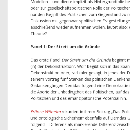
Modellen – und diente implizit als Hintergrundfolie 
oder zur gesellschaftspolitischen Rolle der Politisch
nur den Begriff des Politischen zum Gegenstand zu
Diskussion mit gegenwartspolitischen Fragestellungen
abschließend wieder aufnehmen wollen, lautet also: We
Theorie?
Panel 1: Der Streit um die Gründe
Das erste Panel
Der Streit um die Gründe
beginnt 
(in) der Dekonstruktion“. Wolf begibt sich in das S
Dekonstruktion oder, radikaler gesagt, in jenes der
seinem Vortrag fünf Stärken des politischen Denkens 
Gedankengängen Derridas folgend eine Demokratie im 
die Aporie der Unbedingtheit des Politischen, auf da
Politischen und das emanzipatorische Potential hin.
Fränze Wilhelm
rekurriert in ihrem Beitrag „Das Poli
und ontologische Sicherheit“ ebenfalls auf Derridas 
folgend – Differenz als markierende Differenz zwisch