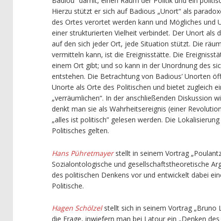
Badiou“ damit, einen Raum der Politik und ein polit
Hierzu stützt er sich auf Badious „Unort“ als paradox
des Ortes verortet werden kann und Mögliches und Un
einer strukturierten Vielheit verbindet. Der Unort als 
auf den sich jeder Ort, jede Situation stützt. Die rä
vermitteln kann, ist die Ereignisstätte. Die Ereignisst
einem Ort gibt; und so kann in der Unordnung des sic
entstehen. Die Betrachtung von Badious’ Unorten öf
Unorte als Orte des Politischen und bietet zugleich
„verräumlichen“. In der anschließenden Diskussion wir
denkt man sie als Wahrheitsereignis (einer Revolutio
„alles ist politisch” gelesen werden. Die Lokalisierung
Politisches gelten.
Hans Pühretmayer
stellt in seinem Vortrag „Poulantz
Sozialontologische und gesellschaftstheoretische Ar
des politischen Denkens vor und entwickelt dabei ein
Politische.
Hagen Schölzel
stellt sich in seinem Vortrag „Bruno
die Frage, inwiefern man bei Latour ein „Denken des