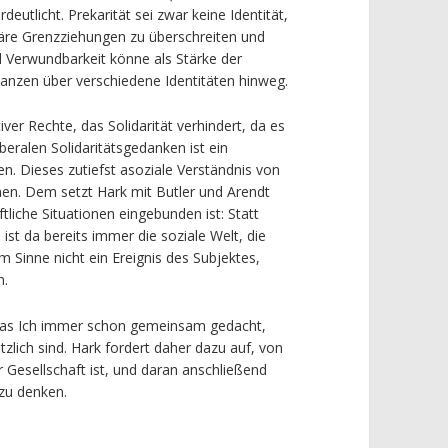
eutlicht. Prekarität sei zwar keine Identität,
täre Grenzziehungen zu überschreiten und
 Verwundbarkeit könne als Stärke der
anzen über verschiedene Identitäten hinweg.
ver Rechte, das Solidarität verhindert, da es
eralen Solidaritätsgedanken ist ein
en. Dieses zutiefst asoziale Verständnis von
nen. Dem setzt Hark mit Butler und Arendt
tliche Situationen eingebunden ist: Statt
ist da bereits immer die soziale Welt, die
em Sinne nicht ein Ereignis des Subjektes,
n.
 das Ich immer schon gemeinsam gedacht,
zlich sind. Hark fordert daher dazu auf, von
Gesellschaft ist, und daran anschließend
 zu denken.