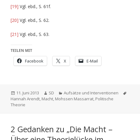
[19]
Vgl. ebd., S. 61f.
[20]
Vgl. ebd., S. 62.
[21]
Vgl. ebd., S. 63.
TEILEN MIT
Facebook
X
E-Mail
Veröffentlicht
Autor
Kategorien
Schla
11. Juni 2013
SD
Aufsätze und Interventionen
am
Hannah Arendt
,
Macht
,
Mohssen Massarrat
,
Politische
Theorie
2 Gedanken zu „Die Macht –
Über eine Theorielücke im