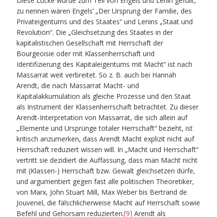
Diese Lücke wurde zum Teil von Engels und Lenin gefüllt,
zu nennen wären Engels’ „Der Ursprung der Familie, des
Privateigentums und des Staates“ und Lenins „Staat und
Revolution“. Die „Gleichsetzung des Staates in der
kapitalistischen Gesellschaft mit Herrschaft der
Bourgeoisie oder mit Klassenherrschaft und
Identifizierung des Kapitaleigentums mit Macht“ ist nach
Massarrat weit verbreitet. So z. B. auch bei Hannah
Arendt, die nach Massarrat Macht- und
Kapitalakkumulation als gleiche Prozesse und den Staat
als Instrument der Klassenherrschaft betrachtet. Zu dieser
Arendt-Interpretation von Massarrat, die sich allein auf
„Elemente und Ursprünge totaler Herrschaft“ bezieht, ist
kritisch anzumerken, dass Arendt Macht explizit nicht auf
Herrschaft reduziert wissen will. In „Macht und Herrschaft“
vertritt sie dezidiert die Auffassung, dass man Macht nicht
mit (Klassen-) Herrschaft bzw. Gewalt gleichsetzen dürfe,
und argumentiert gegen fast alle politischen Theoretiker,
von Marx, John Stuart Mill, Max Weber bis Bertrand de
Jouvenel, die fälschlicherweise Macht auf Herrschaft sowie
Befehl und Gehorsam reduzierten.
[9]
Arendt als