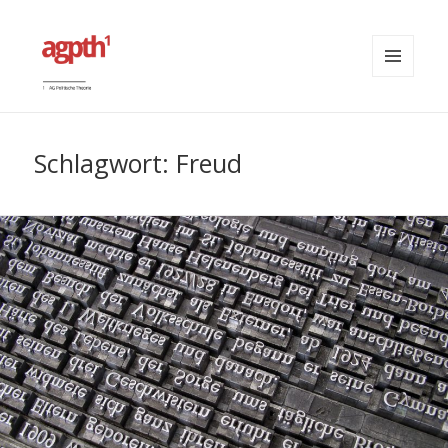
MENÜ
UND
agpth
WIDGETS
Schlagwort:
Freud