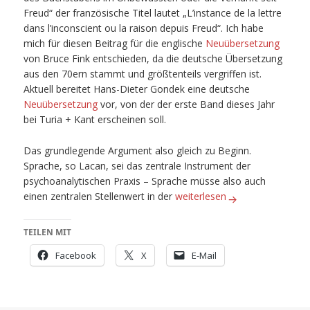
Freud“
der französische Titel lautet
„
L’instance de la lettre
dans l’inconscient ou la raison depuis Freud
“
. Ich habe
mich
für diesen Beitrag für
die englische
Neuübersetzung
von Bruce Fink entschieden, da die deutsche Übersetzung
aus den 70ern stammt und größtenteils vergriffen ist.
Aktuell bereitet Hans-Dieter Gondek eine deutsche
Neuübersetzung
vor, von der der erste Band dieses Jahr
bei Turia + Kant erscheinen soll.
Das grundlegende Argument also gleich zu Beginn.
Sprache, so Lacan, sei das zentrale Instrument der
psychoanalytischen Praxis – Sprache müsse also auch
Jaques Lacan: Das Unbewusst
einen zentralen Stellenwert in der
weiterlesen
TEILEN MIT
Facebook
X
E-Mail