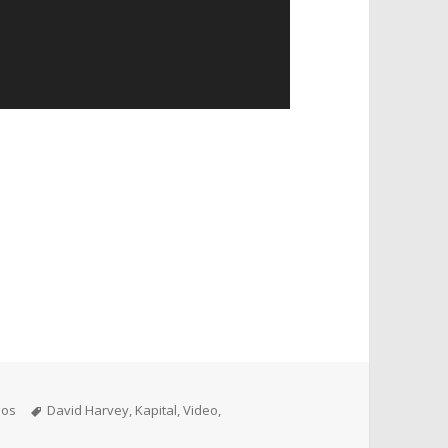
Schlagwörter
eos
David Harvey
,
Kapital
,
Video
,