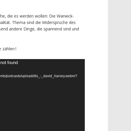
he, die es werden wollen: Die Warwick-
ualität. Thema sind die Widersprüche des
ausend andere Dinge, die spannend sind und
e zählen
!
 not found
vents/podcasts/upload/dls_-_david_harvey.webm?