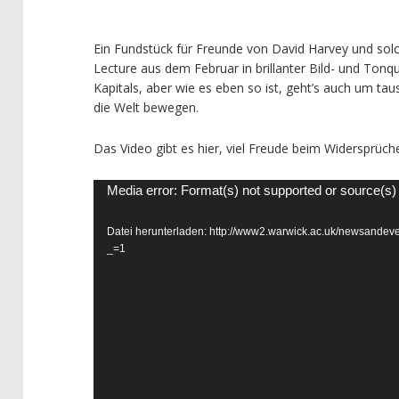
Ein Fundstück für Freunde von David Harvey und solc
Lecture aus dem Februar in brillanter Bild- und Tonq
Kapitals, aber wie es eben so ist, geht’s auch um t
die Welt bewegen.
Das Video gibt es hier, viel Freude beim Widersprüch
Video-
Media error: Format(s) not supported or source(s)
Player
Datei herunterladen: http://www2.warwick.ac.uk/newsande
_=1