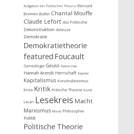
Bensaid
Aufgaben der Politischen Theorie
Chantal Mouffe
Bremen
Butler
Claude Lefort
das Politische
Dekonstruktion
deleuze
Demokratie
Demokratietheorie
featured
Foucault
Geuss
Genealogie
Habermas
Hannah Arendt
Herrschaft
Kapital
Kapitalismus
Konstruktivismus
Kritik
Krise
Kritische Theorie
Kunst
Lesekreis
Macht
Lacan
Marxismus
Philosophie
Moral
Politik
Politische Theorie