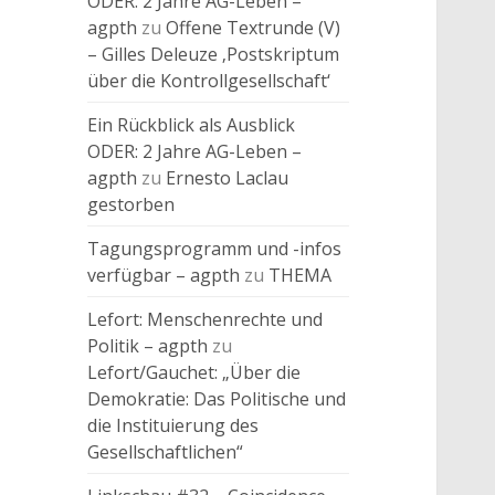
ODER: 2 Jahre AG-Leben –
agpth
zu
Offene Textrunde (V)
– Gilles Deleuze ‚Postskriptum
über die Kontrollgesellschaft‘
Ein Rückblick als Ausblick
ODER: 2 Jahre AG-Leben –
agpth
zu
Ernesto Laclau
gestorben
Tagungsprogramm und -infos
verfügbar – agpth
zu
THEMA
Lefort: Menschenrechte und
Politik – agpth
zu
Lefort/Gauchet: „Über die
Demokratie: Das Politische und
die Instituierung des
Gesellschaftlichen“