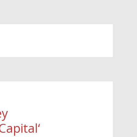
ey
Capital‘