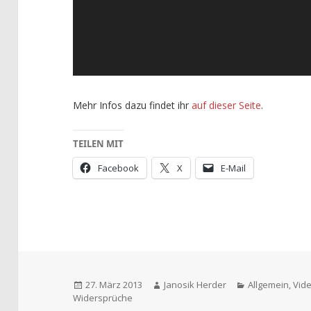
Mehr Infos dazu findet ihr
auf dieser Seite
.
TEILEN MIT
Facebook
X
E-Mail
Veröffentlicht
Autor
Kategorien
27. März 2013
Janosik Herder
Allgemein
,
Vid
am
Widersprüche