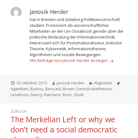
Janosik Herder
hat in Bremen und Göteborg Politikwissenschaft
studiert. Promoviert als wissenschaftlicher
Mitarbeiter an der Uni Osnabrück gerade über die
politische Bedeutung der Informationstechnik.
Interessiert sich für Poststrukturalismus, kritische
Theorie, Kybernetik, Informationstheorie,
Algorithmen und soziale Bewegungen.
Alle Beiträge von Janosik Herder anzeigen
Veröffentlicht
Autor
Kategorien
Schlagwö
14. Oktober 2013
Janosik Herder
Allgemein
am
Agamben
,
Badiou
,
Bensaid
,
Brown
,
Demokratietheorie
,
Lesekreis
,
Nancy
,
Ranciere
,
Ross
,
Zizek
Beitragsnavigation
ZURÜCK
The Merkelian Left or why we
Vorheriger
Beitrag:
don’t need a social democratic