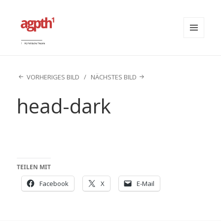
MENÜ
UND
agpth
WIDGETS
VORHERIGES BILD
NÄCHSTES BILD
head-dark
TEILEN MIT
Facebook
X
E-Mail