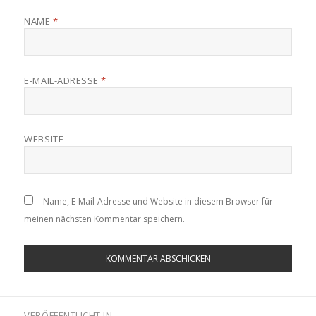
NAME
*
E-MAIL-ADRESSE
*
WEBSITE
Name, E-Mail-Adresse und Website in diesem Browser für
meinen nächsten Kommentar speichern.
Beitragsnavigation
VERÖFFENTLICHT IN